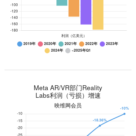
网
会
2022
-6.64%
员
年
2023
-10.69%
年
2024
13.19%
年
Meta
Meta AR/VR部门
AR/VR
Reality Labs利润
部
统计（亿美元）
门
Reality
利润
Labs
（亿美
利
元）
润
统
2019
-45.03
计
年